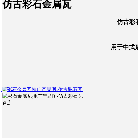
仿古彩石金属瓦
招聘
金属瓦配件
企业简介
仿古彩
联系
彩铝落水
彩石金属瓦
用于中式
辅材
品牌文化
彩石瓦厂家
ꁆ
ꁇ
企业动态