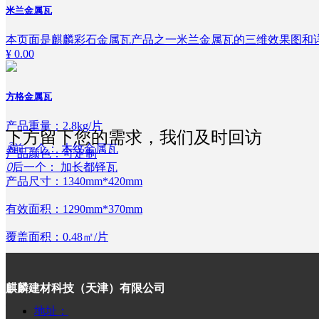
米兰金属瓦
本页面是麒麟彩石金属瓦产品之一米兰金属瓦的三维效果图和
¥ 0.00
方格金属瓦
产品重量：2.8kg/片
下方留下您的需求，我们及时回访
ꄴ
前一个：
木纹金属瓦
产品颜色：可定制
ꄲ
后一个：
加长都铎瓦
产品尺寸：1340mm*420mm
有效面积：1290mm*370mm
覆盖面积：0.48㎡/片
¥ 0.00
麒麟建材科技（天津）有限公司
斜边金属瓦
地址：