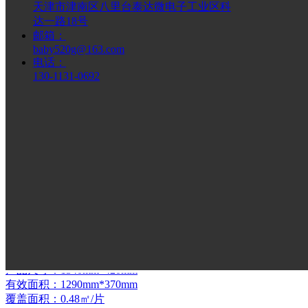
天津市津南区八里台泰达微电子工业区科
产品重量：2.8kg/片
达一路18号
产品颜色：可定制
邮箱：
产品尺寸：1340mm*420mm
baby520g@163.com
有效面积：1290mm*370mm
电话：
覆盖面积：0.48㎡ /片
130-1131-0692
¥ 0.00
经典金属瓦
本页面是麒麟彩石金属瓦产品之一经典（彩虹）金属瓦的三维
¥ 0.00
木纹金属瓦
产品重量：2.8kg/片
产品颜色：可定制
产品尺寸：1340mm*420mm
有效面积：1290mm*370mm
覆盖面积：0.48㎡/片