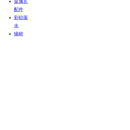
金属瓦
配件
彩铝落
水
辅材