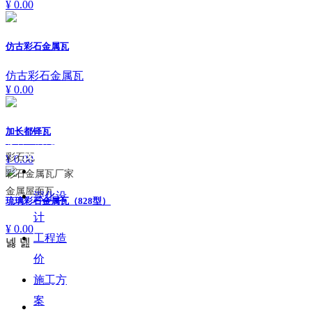
¥ 0.00
仿古彩石金属瓦
仿古彩石金属瓦
¥ 0.00
友情链接：
加长都铎瓦
彩石金属瓦
技术
彩石瓦
¥ 0.00
彩石金属瓦厂家
金属屋面瓦
深化设
琉璃彩石金属瓦（828型）
计
¥ 0.00
工程造
넳
넲
价
施工方
扫一扫 关注我们
案例
案