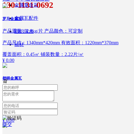
130-1131-0692
金属复合瓦
金属瓦配件
罗马金属瓦
产品重量：2.8kg/片 产品颜色：可定制
彩铝落水
产品尺寸：1340mm*420mm 有效面积：1220mm*370mm
辅材
覆盖面积：0.45㎡ 铺装数量：2.22片/㎡
¥ 0.00
都铎金属瓦
끸
¥ 0.00
高波米兰瓦
¥ 0.00
提交