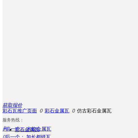
获取报价
彩石瓦推广页面
ꄲ
彩石金属瓦
ꄲ
仿古彩石金属瓦
服务热线：
ꄴ
前一个：
木纹金属瓦
彩石金属瓦
ꄲ
后一个：
加长都铎瓦