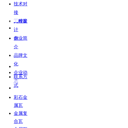
技术对
接
三维设
工程案
关于
计
公众号
例
企业简
介
微信
品牌文
联系
化
企业动
联系方
态
产品
式
彩石金
属瓦
金属复
合瓦