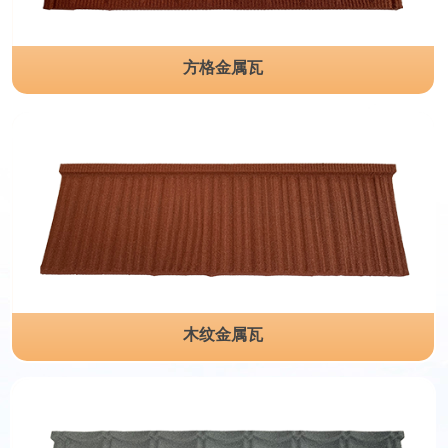
方格金属瓦
木纹金属瓦