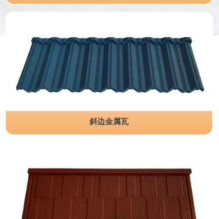
斜边金属瓦