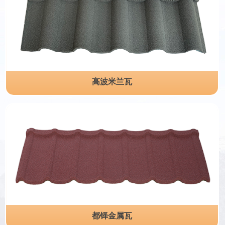
高波米兰瓦
都铎金属瓦