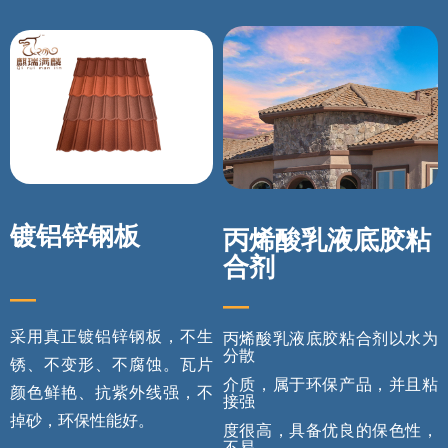
镀铝锌钢板
丙烯酸乳液底胶粘
合剂
—
—
采用真正镀铝锌钢板，不生
丙烯酸乳液底胶粘合剂以水为
分散
锈、不变形、不腐蚀。瓦片
介质，属于环保产品，并且粘
颜色鲜艳、抗紫外线强，不
接强
掉砂，环保性能好。
度很高，具备优良的保色性，
不易