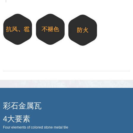
彩石金属瓦
4大要素
Four elements of colored stone metal tile