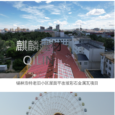
锡林浩特老旧小区屋面平改坡彩石金属瓦项目