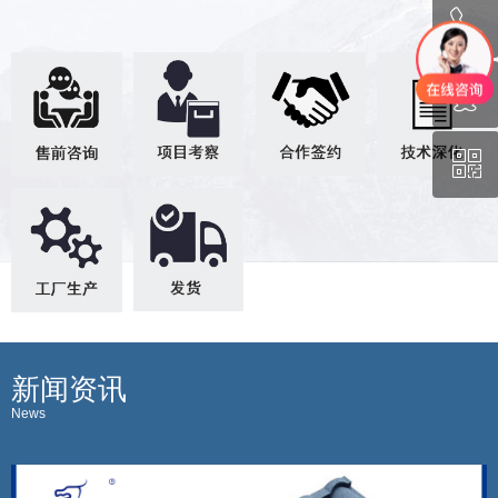
ꂅ
回到顶部
ꁗ
130-1131-0692
ꀥ
QQ
微信二维码
新闻资讯
News