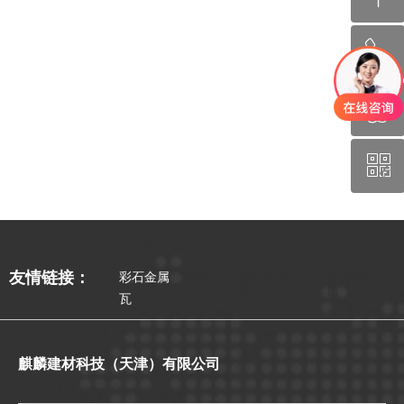
ꂅ
回到顶部
ꁗ
130-1131-0692
ꀥ
QQ
微信二维码
彩石金属瓦厂
友情链接：
彩石金属
彩石瓦
金属屋面
家
瓦
瓦
麒麟建材科技（天津）有限公司