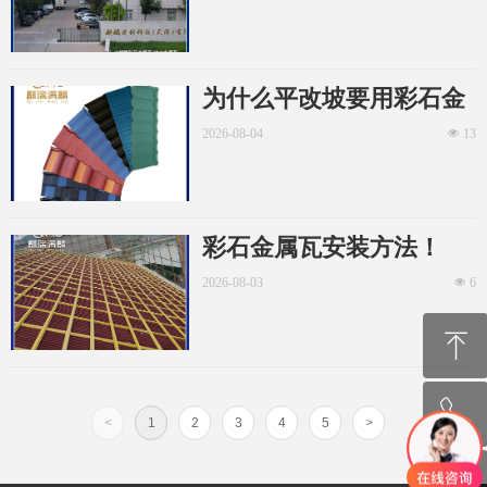
为什么平改坡要用彩石金
属瓦
2026-08-04
넶
13
彩石金属瓦安装方法！
2026-08-03
넶
6
ꁸ
ꂅ
回到顶部
<
1
2
3
4
5
>
ꁗ
130-1131-0692