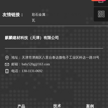
ꀥ
QQ
彩石金属瓦厂
友情链接：
彩石金属
彩石瓦
金属屋面
家
瓦
瓦
微信二维码
麒麟建材科技（天津）有限公司
地址：
天津市津南区八里台泰达微电子工业区科达一路18号
邮箱：
baby520g@163.com
电话：
130-1131-0692
技术
案例
产品