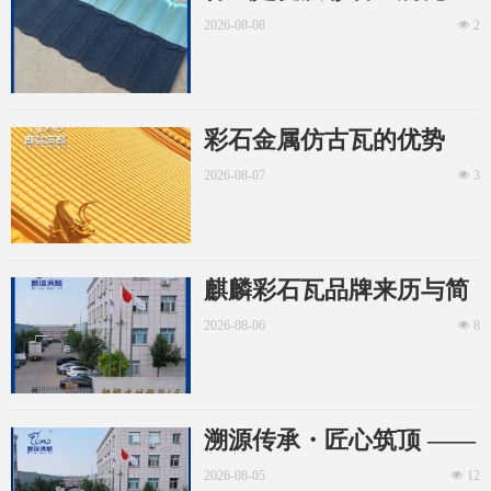
2026-08-08
넶
2
彩石金属仿古瓦的优势
2026-08-07
넶
3
麒麟彩石瓦品牌来历与简
介
2026-08-06
넶
8
溯源传承・匠心筑顶 ——
麒麟彩石瓦的前世今生
2026-08-05
넶
12