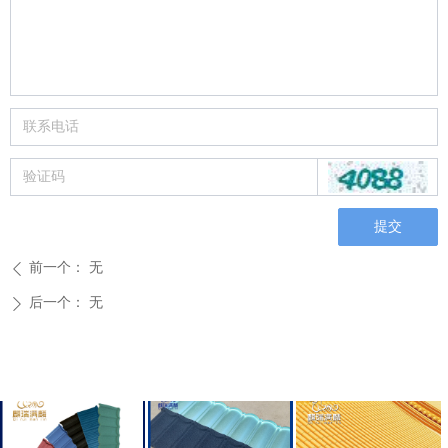
提交
前一个：
无
ꄴ
后一个：
无
ꄲ