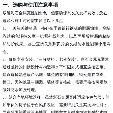
选购与使用注意事项
一、
尽管彩石金属瓦性能出色，但要确保其长久发挥功效，您在
选购和施工时还需要留意以下几点：
关注关键材质
：核心在于
镀铝锌钢板
的耐腐蚀性、
烧结
1、
彩砂
的色泽持久度与抗紫外线能力，以及
丙烯酸树脂
的粘结
和防护效果
。这些直接关系到瓦片的长期防水性能和使用寿
命。
确保专业安装
："三分材料，七分安装"。彩石金属瓦通常
2、
通过
独特的扣接设计与构造和水平钉固方式相互连接固定
。
建议选择
熟悉该产品施工规范的专业团队
，特别是在
屋脊、
檐口、天沟以及与烟囱、墙体等交接处
，需要严格按照规范
做好
防水加强处理
。
结合当地环境选择
：虽然彩石金属瓦能适应多种气候
，但
3、
如果你的房子位于
台风多发区
，需要特别关注其
抗风性能
；
而在
酸雨较重或沿海
地区，则要留意其
耐腐蚀性
和
耐盐水喷