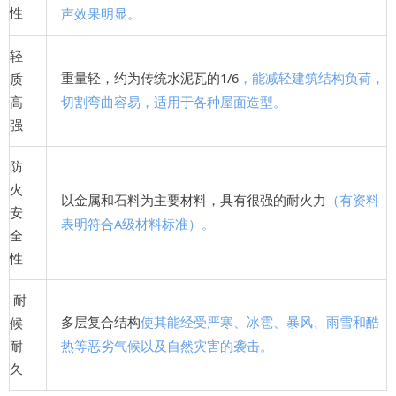
性
声效果明显
。
轻
重量轻，约为传统水泥瓦的1/6
，能减轻建筑结构负荷
，
质
高
切割弯曲容易
，适用于各种屋面造型。
强
防
火
以金属和石料为主要材料，具有
很强的耐火力
（有资料
安
表明符合A级材料标准
）。
全
性
耐
多层复合结构
使其能经受严寒
、冰雹
、暴风
、雨雪
和酷
候
耐
热
等恶劣气候以及自然灾害的袭击
。
久