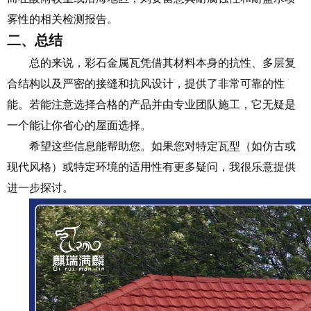
雾性
的相关检测报告。
总结
二、
总的来说，彩石金属瓦凭借其
材料本身的抗性
、
多层复
合结构
以及
严密的接缝和抗风设计
，提供了非常可靠的性
能。若能注意选择
合格的产品
并由
专业团队施工
，它无疑是
一个能让你省心的屋面选择。
希望这些信息能帮助您。如果您对特定瓦型（如仿古或
现代风格）或特定环境的适用性有更多疑问，我很乐意提供
进一步探讨。