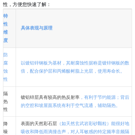
性，方便您快速了解：
特
性
具体表现与原理
维
度
防
腐
以
镀铝锌钢板
为基材
，其耐腐蚀性据称是镀锌钢板的数
蚀
倍
，配合保护层
和丙烯酸树脂上光层
，使用寿命长
。
性
隔
镀铝锌层具有较高的热反射率
，有利于节约能源；背后
热
的空腔和坡屋面系统有利于空气流通，辅助隔热
。
性
表面的天然彩石层
（如天然玄武岩彩砂颗粒
）能很好地
降
噪
吸收和降低雨滴撞击声
，对人耳敏感的特定频率音频隔