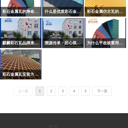
彩石金属瓦的寿命有多少年
什么是优质彩石金属瓦
彩石金属仿古瓦的优势
麒麟彩石瓦品牌来历与简介
溯源传承・匠心筑顶 —— 麒麟彩石瓦的前世今生
为什么平改坡要用彩石金属瓦
彩石金属瓦安装方法！
上一页
1
2
3
4
5
下一页