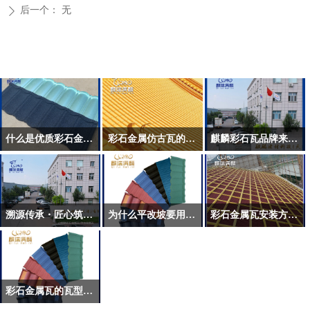
后一个：
无
ꄲ
什么是优质彩石金属瓦
彩石金属仿古瓦的优势
麒麟彩石瓦品牌来历与简介
溯源传承・匠心筑顶 —— 麒麟彩石瓦的前世今生
为什么平改坡要用彩石金属瓦
彩石金属瓦安装方法！
彩石金属瓦的瓦型多吗？都有哪些？