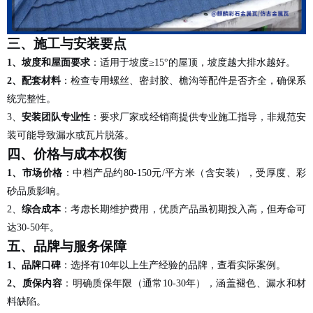
三、施工与安装要点
1、
坡度和屋面要求
：适用于坡度
≥15°的屋顶，坡度越大排水越好。
2、
配套材料
：检查专用螺丝、密封胶、檐沟等配件是否齐全，确保系
统完整性。
3、
安装团队专业性
：要求厂家或经销商提供专业施工指导，非规范安
装可能导致漏水或瓦片脱落。
四、价格与成本权衡
1、
市场价格
：中档产品约
80-150元/平方米（含安装），受厚度、彩
砂品质影响。
2、
综合成本
：考虑长期维护费用，优质产品虽初期投入高，但寿命可
达
30-50年。
五、品牌与服务保障
1、
品牌口碑
：选择有
10年以上生产经验的品牌，查看实际案例。
2、
质保内容
：明确质保年限（通常
10-30年），涵盖褪色、漏水和材
料缺陷。