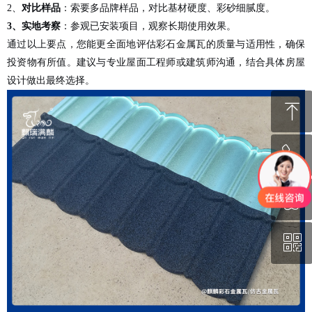
2、
对比样品
：索要多品牌样品，对比基材硬度、彩砂细腻度。
3、
实地考察
：参观已安装项目，观察长期使用效果。
通过以上要点，您能更全面地评估彩石金属瓦的质量与适用性，确保
投资物有所值。建议与专业屋面工程师或建筑师沟通，结合具体房屋
设计做出最终选择。
ꁸ
ꂅ
回到顶部
ꁗ
130-1131-0692
ꀥ
QQ
微信二维码