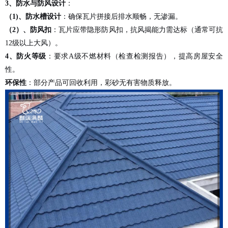
3、
防水与防风设计
：
（
1)、
防水槽设计
：确保瓦片拼接后排水顺畅，无渗漏。
（
2
）、
防风扣
：瓦片应带隐形防风扣，抗风揭能力需达标（通常可抗
12级以上大风）。
4、
防火等级
：要求
A级不燃材料（检查检测报告），提高房屋安全
性。
环保性
：部分产品可回收利用，彩砂无有害物质释放。