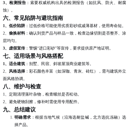
3、
检测报告
：索要权威机构出具的检测报告（如抗风、防火、耐腐
蚀）。
六、常见陷阱与避坑指南
1、
低价陷阱
：过低价格可能使用劣质彩砂或减薄基材，使用寿命短。
2、
偷换材料
：确认到货产品与样品一致，检查边缘切割是否整齐、涂
层均匀。
3、
虚假宣传
：警惕
“进口彩砂”等宣传，要求提供原产地证明。
七、适用场景与风格搭配
1、
适合建筑
：别墅、民宿、斜坡屋顶商业建筑等。
2、
风格选择
：彩石颜色丰富（如深咖、青灰、砖红），需与建筑外立
面风格协调。
八、维护与检查
1、
定期清理落叶杂物，检查螺丝是否松动。
2、
避免硬物刮擦，修补时需使用专用配件。
九、
总结建议
明确需求
：根据当地气候（沿海选耐盐碱，北方选抗冻融）选
择产品。