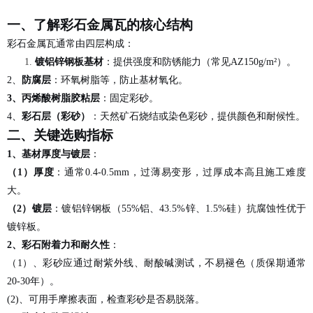
一、了解彩石金属瓦的核心结构
彩石金属瓦通常由四层构成：
镀铝锌钢板基材
：提供强度和防锈能力（常见
AZ150g/m²）。
2、
防腐层
：环氧树脂等，防止基材氧化。
3、
丙烯酸树脂胶粘层
：固定彩砂。
4、
彩石层（彩砂）
：天然矿石烧结或染色彩砂，提供颜色和耐候性。
二、关键选购指标
1、
基材厚度与镀层
：
（
1
）
厚度
：通常
0.4-0.5mm，过薄易变形，过厚成本高且施工难度
大。
（
2
）
镀层
：镀铝锌钢板（
55%铝、43.5%锌、1.5%硅）抗腐蚀性优于
镀锌板。
2、
彩石附着力和耐久性
：
（
1
）、
彩砂应通过耐紫外线、耐酸碱测试，不易褪色（质保期通常
20-30年）。
(2)、
可用手摩擦表面，检查彩砂是否易脱落。