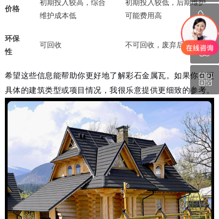
初期投入较高，综合
初期投入较低，后期维护
价格
维护成本低
可能费用高
ꂅ
回到顶部
环保
可回收
不可回收，废弃后难处理
ꁗ
130-1131-0692
性
希望这些信息能帮助你更好地了解彩石金属瓦。如果你有更
ꀥ
QQ
具体的建筑类型或项目情况，我很乐意提供更细致的参考。
微信二维码