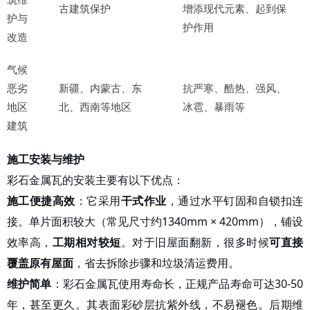
古建筑保护
增添现代元素、起到保
护与
护作用
改造
气候
恶劣
新疆、内蒙古、东
抗严寒、酷热、强风、
地区
北、西南等地区
冰雹、暴雨等
建筑
施工安装与维护
彩石金属瓦的安装主要有以下优点：
施工便捷高效
：它采用
干式作业
，通过水平钉固和自锁扣连
接
。单片面积较大（常见尺寸约
1340mm × 420mm）
，铺设
效率高，
工期相对较短
。对于旧屋面翻新，很多时候
可直接
覆盖原有屋面
，省去拆除步骤和垃圾清运费用
。
维护简单
：彩石金属瓦使用寿命长，正规产品寿命可达
30-50
年，甚至更久
。其表面彩砂层抗紫外线，不易褪色
。后期维