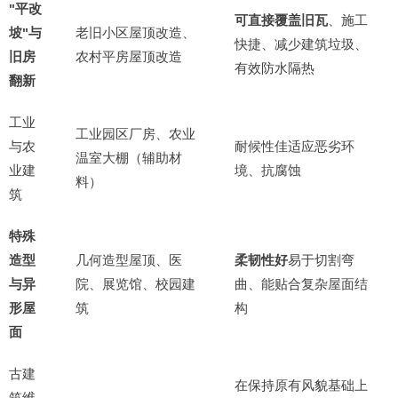
"平改
可直接覆盖旧瓦
、施工
坡"与
老旧小区屋顶改造、
快捷、减少建筑垃圾、
旧房
农村平房屋顶改造
有效防水隔热
翻新
工业
工业园区厂房、农业
与农
耐候性佳适应恶劣环
温室大棚（辅助材
业建
境、抗腐蚀
料）
筑
特殊
造型
几何造型屋顶、医
柔韧性好
易于切割弯
与异
院、展览馆、校园建
曲、能贴合复杂屋面结
形屋
筑
构
面
古建
在保持原有风貌基础上
筑维