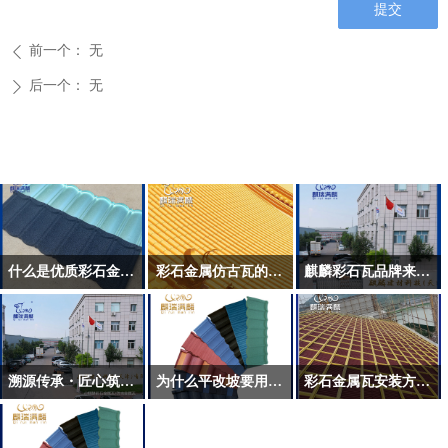
提交
前一个：
无
ꄴ
后一个：
无
ꄲ
什么是优质彩石金属瓦
彩石金属仿古瓦的优势
麒麟彩石瓦品牌来历与简介
溯源传承・匠心筑顶 —— 麒麟彩石瓦的前世今生
为什么平改坡要用彩石金属瓦
彩石金属瓦安装方法！