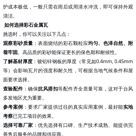
护成本极低，一般只需在雨后或用清水冲洗，即可保持外观
清洁
。
如何选择彩石金属瓦
挑选时，你可以关注以下几点：
观察彩砂质量
：表面烧结的彩石颗粒应
均匀、色泽自然、附
着牢固
。高品质的彩砂能保证更长的保色期和耐候性。
了解基材厚度
：镀铝锌钢板的厚度（常见如
0.4mm, 0.45mm
等
）会影响瓦片的强度和耐久性，可根据当地气候条件和屋
面要求选择。
查验配件
：确保
抗风搭扣
等配件齐全质量可靠，这对于台风
多发地区尤为重要。
参考案例
：要求厂家提供过往的真实应用案例，最好能
实地
考察
已完工项目的效果。
选择可靠厂家
：优先选择有口碑、生产技术成熟、能提供完
善售后服务的品牌和供应商
。