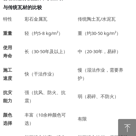
与传统瓦材的比较
特性
彩石金属瓦
传统陶土瓦
/水泥瓦
重量
轻（约
5-8 kg/m²）
重（约
30-50 kg/m²）
使用
长（
30-50年及以上）
中（
20-30年，易碎）
寿命
施工
慢（湿法作业，需要养
快（干法作业）
速度
护）
抗灾
强（抗风、防火、抗
弱（易碎、不防火）
能力
震）
颜色
丰富（
10余种颜色可
有限
选择
选）
ꁸ