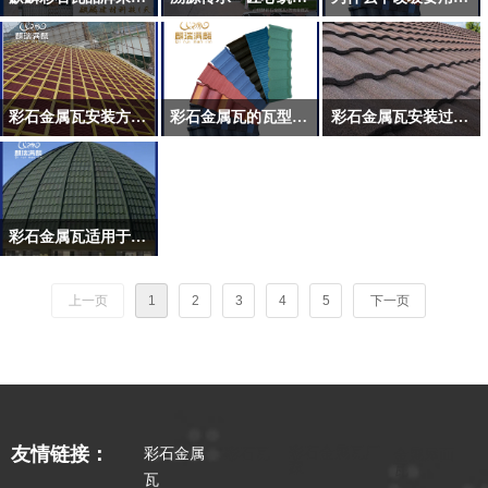
彩石金属瓦安装方法！
彩石金属瓦的瓦型多吗？都有哪些？
彩石金属瓦安装过程有哪些
彩石金属瓦适用于哪些建筑？
上一页
1
2
3
4
5
下一页
彩石金属瓦厂
友情链接：
彩石金属
彩石瓦
金属屋面
家
瓦
瓦