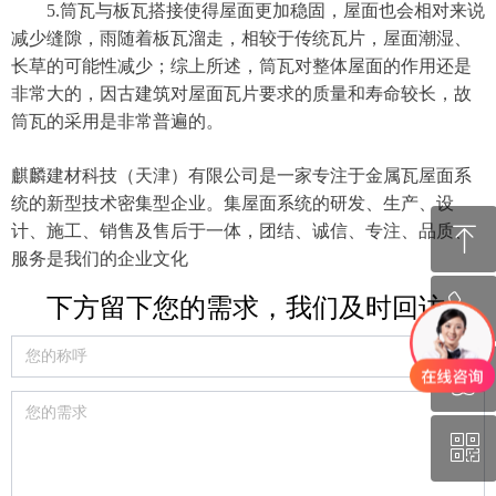
5.筒瓦与板瓦搭接使得屋面更加稳固，屋面也会相对来说
减少缝隙，雨随着板瓦溜走，相较于传统瓦片，屋面潮湿、
长草的可能性减少；综上所述，筒瓦对整体屋面的作用还是
非常大的，因古建筑对屋面瓦片要求的质量和寿命较长，故
筒瓦的采用是非常普遍的。
麒麟建材科技（天津）有限公司是一家专注于金属瓦屋面系
统的新型技术密集型企业。集屋面系统的研发、生产、设
ꁸ
计、施工、销售及售后于一体，团结、诚信、专注、品质、
服务是我们的企业文化
下方留下您的需求，我们及时回访
ꂅ
回到顶部
ꁗ
130-1131-0692
ꀥ
QQ