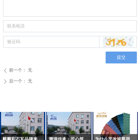
微信二维码
提交
前一个：
无
ꄴ
后一个：
无
ꄲ
麒麟彩石瓦品牌来历与简介
溯源传承・匠心筑顶 —— 麒麟彩石瓦的前世今生
为什么平改坡要用彩石金属瓦