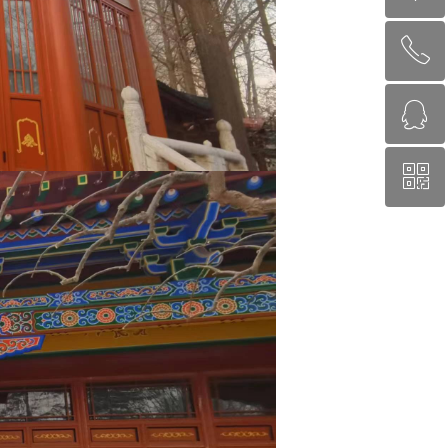
ꂅ
回到顶部
ꁗ
130-1131-0692
ꀥ
QQ
微信二维码