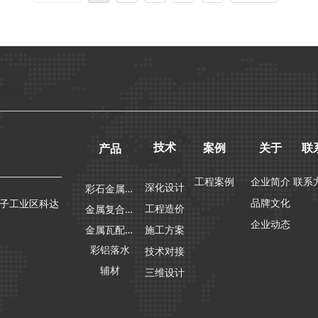
属屋面瓦
技术
案例
关于
联
产品
工程案例
企业简介
联系
彩
石金属瓦
深化设计
品牌文化
子工业区科达
金
属复合瓦
工程造价
企业动态
金
属瓦配件
施工方案
彩铝落水
技术对接
辅材
三维设计