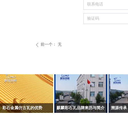
前一个：
无
ꄴ
彩石金属仿古瓦的优势
麒麟彩石瓦品牌来历与简介