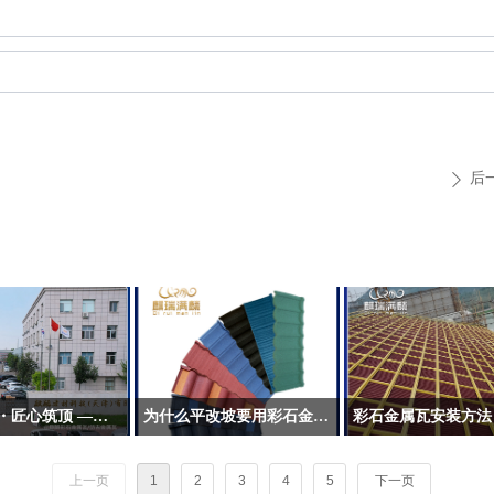
后
ꄲ
溯源传承・匠心筑顶 —— 麒麟彩石瓦的前世今生
为什么平改坡要用彩石金属瓦
彩石金属瓦安装方法
上一页
1
2
3
4
5
下一页