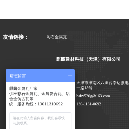
彩石金属瓦厂家
友情链接：
彩石金属瓦
彩石瓦
金
麒麟建材科技（天津）有限公司
请您留言
地址：
天津市津南区八里台泰达微电
一路18号
麒麟金属瓦厂家
供应彩石金属瓦、金属复合瓦、铝
邮箱：
baby520g@163.com
合金仿古瓦等
统一服务热线：13011310692
电话：
130-1131-0692