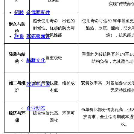
计
效果好
实现
“
传统颜
招聘
金属瓦配件
企业简介
超长使用寿命、出色的
使用寿命可达
30-50
年甚至
耐久与防
耐候性、优越的防火与
酷热、冰雹、酸雨，防火
护
抗风性能
烧），抗风能
联系
彩铝落水
彩石金属瓦
轻质与结
重量约为传统陶瓦的
1/4
至
1/
自重极轻
辅材
品牌文化
构
结构负荷，尤其适合老
施工与维
施工简便快捷、维护成
安装效率高，对基层要求灵
彩石瓦厂家
护
本低
无需特殊维
企业动态
虽单价比部分传统瓦高，但
经济与环
综合性价比高、环保可
护需求，全生命周期成本通
保
回收
收。