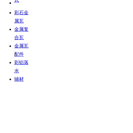
式
彩石金
属瓦
金属复
合瓦
金属瓦
配件
彩铝落
水
辅材