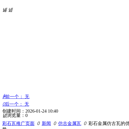
넳
넲
ꄴ
前一个：
无
ꄲ
后一个：
无
创建时间：
2026-01-24
10:40
넶
浏览量：
0
彩石瓦推广页面
ꄲ
新闻
ꄲ
仿古金属瓦
ꄲ
彩石金属仿古瓦的