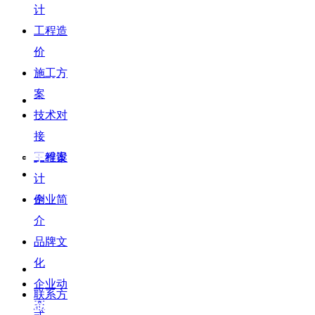
计
工程造
价
施工方
扫一扫 关注我们
案例
案
技术对
接
三维设
工程案
关于
计
公众号
例
企业简
介
微信
品牌文
联系
化
企业动
联系方
态
产品