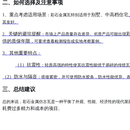
二、
如何选择及注意事项
1、
重点考虑适用场景
别墅、中高档住宅
：
彩石金属瓦特别适用于
其友好
。
关键的避坑提醒
2、
：
市场上产品质量存在差异。劣质产品可能出现
供的质保年限
，可要求查看检测报告或实地考察案例
。
3、
其他重要特点
：
（
1
）
抗震性
：轻质高强的特性使其抗震性能优于易碎的传统瓦
（
2
）
防水与隔音
：搭接紧密，并可使用防水胶条，防水性能优异
。
三、
总结建议
总的来说，彩石金属仿古瓦是一种平衡了外观、性能、经济性的现代屋
耗费过多精力和成本的项目
。