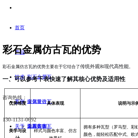
首页
彩石金属仿古瓦的优势
产品
传统外观
现代高性能
彩石金属仿古
瓦的优势主要在于它结合了
和
。
技术
彩石金属瓦
一、
可以参考下表快速了解其核心优势及适用
性
咨询热线：
案例
金属复合瓦
深化设计
优势维度
具体表现
说明与示
130-1131-0692
关于
金属仿古瓦
施工方案
工程案例
拥有多种瓦型（罗马型、彩
美学与设
样式与颜色丰富、仿古
颜色，能轻松匹配中式、欧