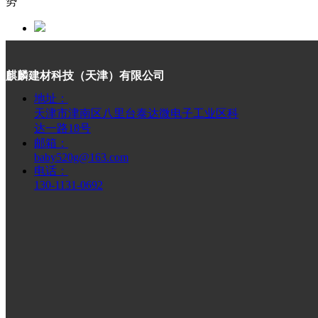
势
什么是优质彩石金属瓦
麒麟建材科技（天津）有限公司
地址：
天津市津南区八里台泰达微电子工业区科
彩石金属仿古瓦的优势
达一路18号
邮箱：
baby520g@163.com
电话：
麒麟彩石瓦品牌来历与简介
130-1131-0692
끸
溯源传承・匠心筑顶 —— 麒麟彩石瓦的前世今生
为什么平改坡要用彩石金属瓦
提交